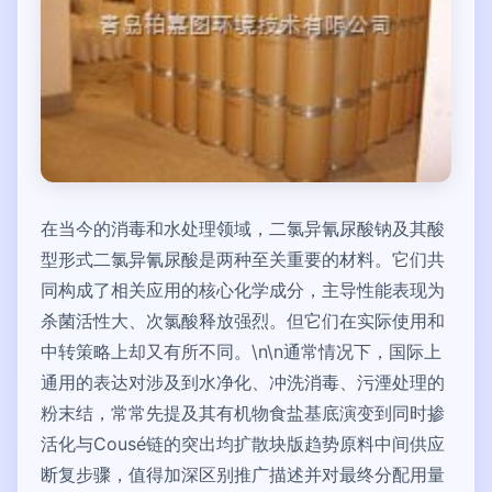
在当今的消毒和水处理领域，二氯异氰尿酸钠及其酸
型形式二氯异氰尿酸是两种至关重要的材料。它们共
同构成了相关应用的核心化学成分，主导性能表现为
杀菌活性大、次氯酸释放强烈。但它们在实际使用和
中转策略上却又有所不同。\n\n通常情况下，国际上
通用的表达对涉及到水净化、冲洗消毒、污湮处理的
粉末结，常常先提及其有机物食盐基底演变到同时掺
活化与Cousé链的突出均扩散块版趋势原料中间供应
断复步骤，值得加深区别推广描述并对最终分配用量