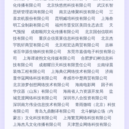
化传播有限公司
北京快悠然科技有限公司
武汉长智
思研管理咨询有限公司
南京达锋聚科技有限公司
三
喜农机股份有限公司
昆明臧培科技有限公司
上海叁
明工业制刷有限公司
福州市晋安区美田生态农庄
天
气预报
成都顺邦文化传播有限公司
北京国创信联科
技有限公司
重庆企信英莱信息科技有限公司
北京杰
宇凯轩商贸有限公司
北京程宏达商贸有限公司
吉林
省百华源生物科技有限公司
东莞市嘉值电子科技有限公
司
上海谭凌煦文化传媒有限公司
合肥梦幻树信息科
技有限公司
成都耀日天科技有限责任公司
云南绿晨
装饰工程有限公司
上海典亿网络技术有限公司
济南
显华寇网络科技有限公司
孝感市中楚商贸有限公司
北京游梦创想网络技术有限公司
海南电影网
因子科
学仪器（山东）有限公司
海南省人力资源开发局
盐
城竞渡网络科技有限公司
深圳市八合投资有限公司
深圳南方伟业信息技术有限公司
青雨微晴（北京）科技
有限公司
青岛九鼎翻译有限公司
北斗解缺公场（内
蒙古）文化科技有限公司
上海繁芜网络科技有限公司
上海杰凡文化传播有限公司
天津慧众网络科技有限公