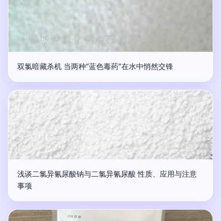
双氯暗藏杀机 当两种“蓝色毒药”在水中悄然交锋
浅谈二氯异氰尿酸钠与二氯异氰尿酸 性质、应用与注意
事项