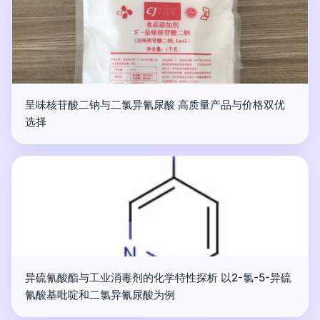
呈味核苷酸二钠与二氯异氰尿酸 高质量产品与价格双优
选择
异硫氰酸酯与工业消毒剂的化学特性探析 以2-氯-5-异硫
氰酸基吡啶和二氯异氰尿酸为例